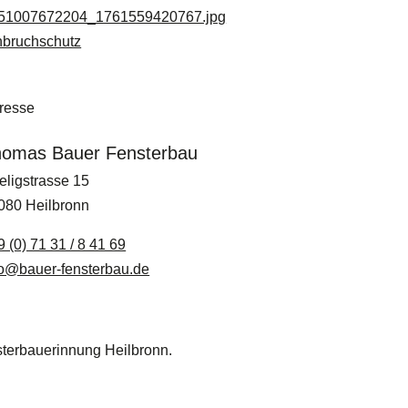
nbruchschutz
resse
omas Bauer Fensterbau
eligstrasse 15
080
Heilbronn
 (0) 71 31 / 8 41 69
fo@bauer-fensterbau.de
sterbauerinnung Heilbronn.