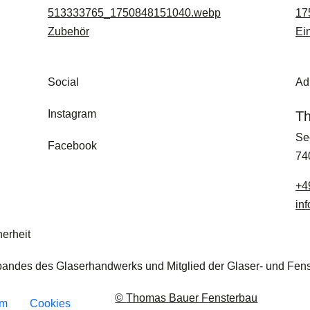
Zubehör
Ei
Social
Ad
Instagram
Th
Se
Facebook
74
+49
in
cherheit
bandes des Glaserhandwerks und Mitglied der Glaser- und Fen
©
Thomas Bauer Fensterbau
um
Cookies